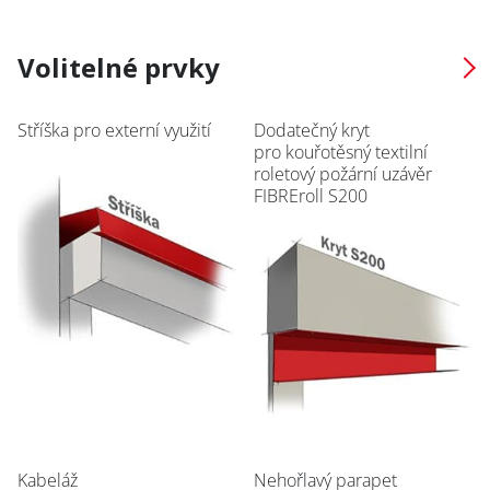
Obor / Field
SERVIS
Volitelné prvky
LAKOVNA
* Povinné pole
PLECHU
Stříška pro externí využití
Dodatečný kryt
pro kouřotěsný textilní
roletový požární uzávěr
Přihlásit se k odběru novinek / Subscribe to news
FIBREroll S200
Zásady zpracování osobních údajů / Privacy Policy
Kabeláž
Nehořlavý parapet