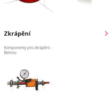
Přihlašte se k odběru
Newsletteru
AVAPS
/
Suscribe to the
AVAPS
Zkrápění
Newsletter
PRODUKTY
Komponenty pro zkrápění -
E-mail *
POUŽITÍ
Belimo
REFERENCE
Jméno / Name
O NÁS
KARIÉRA
Příjmení / Surname
KONTAKT
Firma / Company