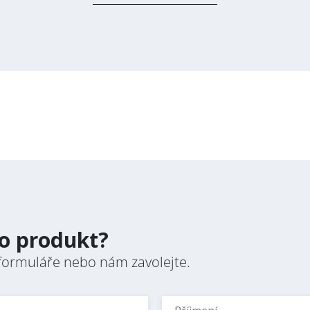
pany
Přihlásit se k odběru novinek / Subscribe to news
Zásady zpracování osobních údajů / Privacy Policy
to produkt?
formuláře nebo nám zavolejte.