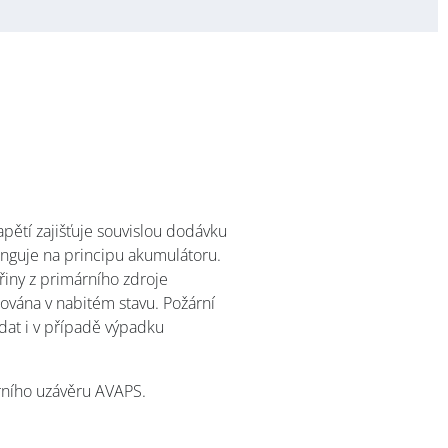
ětí zajišťuje souvislou dodávku
unguje na principu akumulátoru.
iny z primárního zdroje
žována v nabitém stavu. Požární
dat i v případě výpadku
rního uzávěru AVAPS.