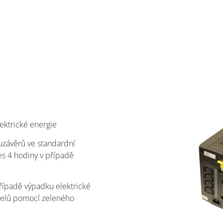
lektrické energie
uzávěrů ve standardní
es 4 hodiny v případě
případě výpadku elektrické
belů pomocí zeleného