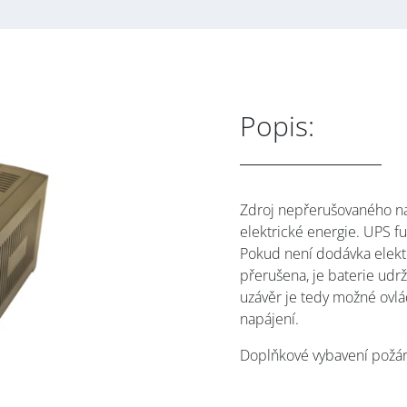
Popis:
Zdroj nepřerušovaného nap
elektrické energie. UPS f
Pokud není dodávka elektř
přerušena, je baterie udr
uzávěr je tedy možné ovlá
napájení.
Doplňkové vybavení požá