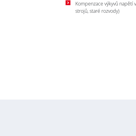
Kompenzace výkyvů napětí v 
strojů, staré rozvody)
Přihl
S
E-mail *
Jméno / Na
Příjmení / S