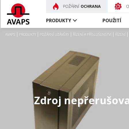
POŽÁRNÍ
OCHRANA
PRODUKTY
POUŽITÍ
AVAPS
PRODUKTY
POŽÁRNÍ UZÁVĚRY
ŘÍZENÍ A PŘÍSLUŠENSTVÍ
ŘÍZENÍ
Požární
Kouřotěsné
uzávěry
uzávěry
Textilní uzávěry
Textilní uzávěry
Ocelové uzávěry
Řízení a příslušenství
Speciální uzávěry
Požární dveře
Zdroj nepřerušova
Řízení a příslušenství