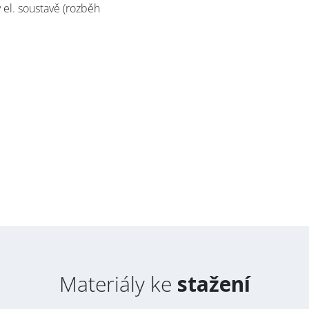
el. soustavě (rozběh
ašte se k odběru Newsletteru
A
uscribe to the
AVAPS
Newslett
me
Materiály ke
stažení
urname