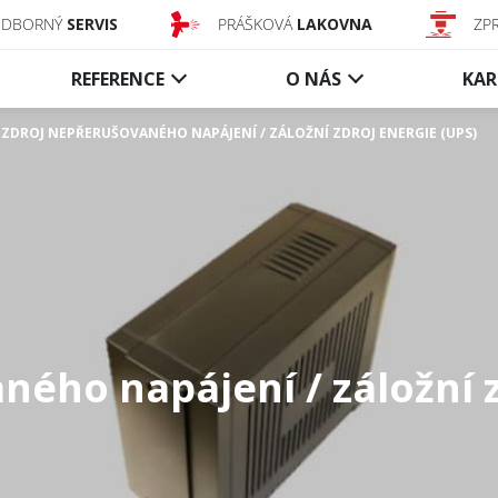
ODBORNÝ
SERVIS
PRÁŠKOVÁ
LAKOVNA
ZP
REFERENCE
O NÁS
KAR
ZDROJ NEPŘERUŠOVANÉHO NAPÁJENÍ / ZÁLOŽNÍ ZDROJ ENERGIE (UPS)
Dopravníkové
Kouřové
uzávěry
zábrany
Textilní uzávěry
Aktivní texti
Ocelové uzávěry
Statické tex
Řízení a příslušenství
Statické sk
Řízení a pří
ného napájení / záložní z