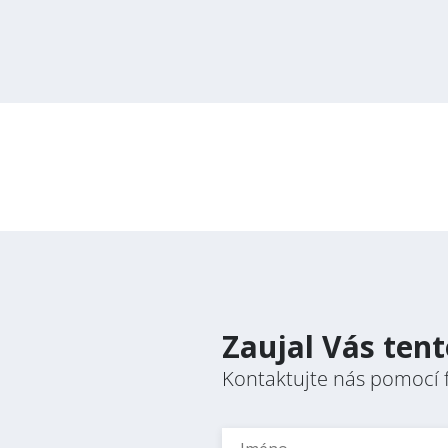
Firma / Com
Obor / Field
* Povinné pole
Zaujal Vás ten
Kontaktujte nás pomocí 