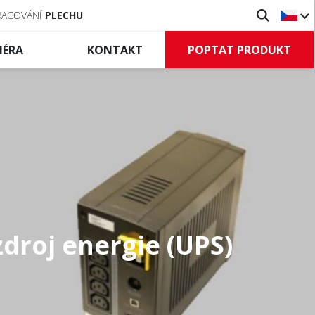
RACOVÁNÍ
PLECHU
POPTAT PRODUKT
IÉRA
KONTAKT
Vratové
systémy
lní zábrany
Průmyslová vrata
tilní zábrany
Rolovací mříže
leněné zábrany
Řízení a příslušenství
slušenství
droj energie (UPS)