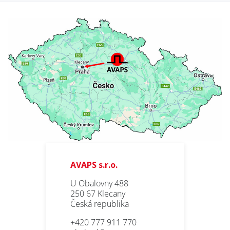
PRODUKTY
E-mail *
POUŽITÍ
REFERENCE
Jméno / Name
O NÁS
KARIÉRA
Příjmení / Surname
KONTAKT
Firma / Company
AVAPS s.r.o.
Obor / Field
SERVIS
U Obalovny 488
LAKOVNA
250 67 Klecany
Česká republika
* Povinné pole
PLECHU
+420 777 911 770