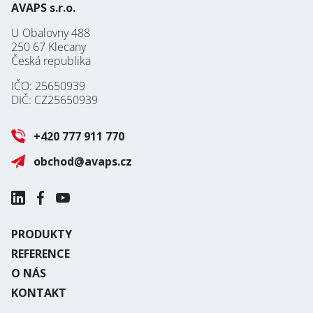
AVAPS s.r.o.
U Obalovny 488
250 67 Klecany
Česká republika
IČO: 25650939
DIČ: CZ25650939
+420 777 911 770
obchod@avaps.cz
PRODUKTY
REFERENCE
O NÁS
KONTAKT