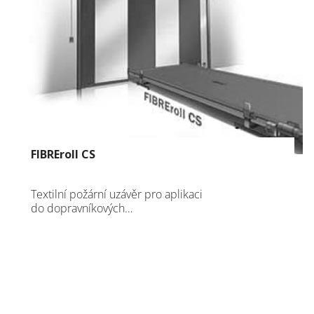
FIBREroll CS
Textilní požární uzávěr pro aplikaci
do dopravníkových…
Přihlašte se k odběru
Newsletteru
AVAPS
/
Suscribe to the
AVAPS
Newsletter