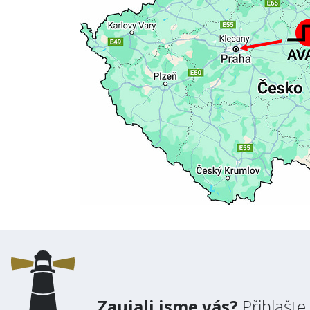
* Povinné pole
Zaujali jsme vás?
Přihlašte