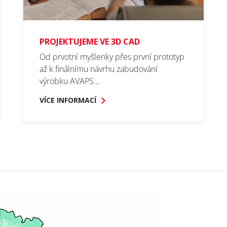
ašte se k odběru Newsletteru
A
uscribe to the
AVAPS
Newslett
PROJEKTUJEME VE 3D CAD
Od prvotní myšlenky přes první prototyp
až k finálnímu návrhu zabudování
výrobku AVAPS…
VÍCE INFORMACÍ
me
urname
pany