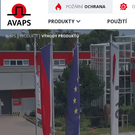
POŽÁRNÍ
OCHRANA
PRODUKTY
POUŽITÍ
AVAPS
PRODUKTY
VÝHODY PRODUKTŮ
Požární
Kouřotěsné
uzávěry
uzávěry
Textilní uzávěry
Textilní uzávěry
Ocelové uzávěry
Řízení a příslušenství
Speciální uzávěry
Požární dveře
Řízení a příslušenství