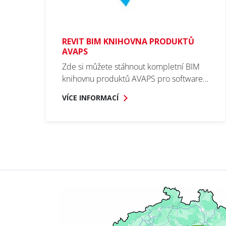
Přihl
S
REVIT BIM KNIHOVNA PRODUKTŮ
AVAPS
Zde si můžete stáhnout kompletní BIM
E-mail *
knihovnu produktů AVAPS pro software…
VÍCE INFORMACÍ
Jméno / Na
Příjmení / S
Firma / Com
Obor / Field