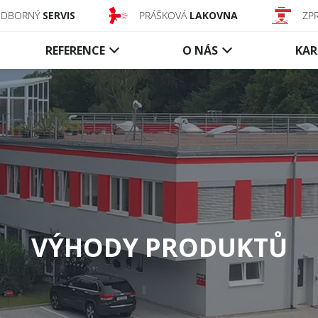
ODBORNÝ
SERVIS
PRÁŠKOVÁ
LAKOVNA
ZP
REFERENCE
O NÁS
KAR
Dopravníkové
Kouřové
uzávěry
zábrany
Textilní uzávěry
Aktivní texti
Ocelové uzávěry
Statické tex
Řízení a příslušenství
Statické sk
Řízení a pří
VÝHODY PRODUKTŮ