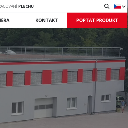
RACOVÁNÍ
PLECHU
POPTAT PRODUKT
IÉRA
KONTAKT
Vratové
systémy
lní zábrany
Průmyslová vrata
tilní zábrany
Rolovací mříže
leněné zábrany
Řízení a příslušenství
slušenství