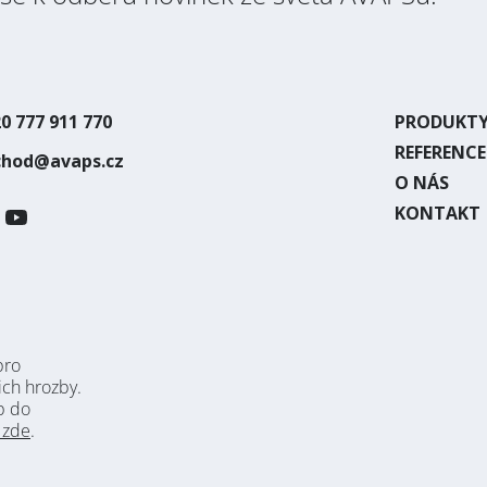
0 777 911 770
PRODUKT
REFERENCE
chod@avaps.cz
O NÁS
KONTAKT
pro
ich hrozby.
p do
 zde
.