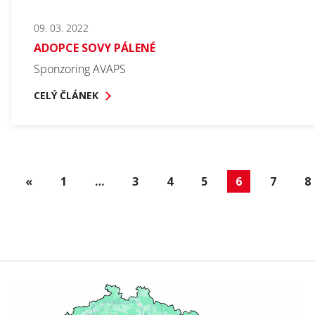
09. 03. 2022
ADOPCE SOVY PÁLENÉ
Sponzoring AVAPS
CELÝ ČLÁNEK
«
1
…
3
4
5
6
(aktuální)
7
8