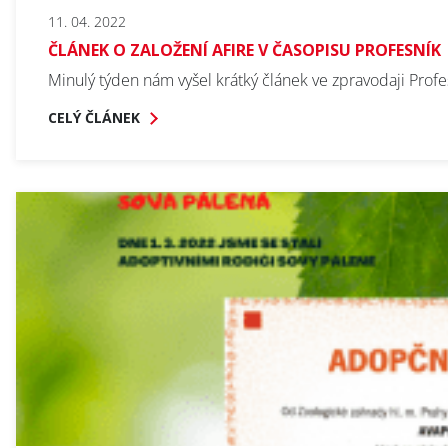
11. 04. 2022
ČLÁNEK O ZALOŽENÍ AFIRE V ČASOPISU PROFESNÍK
Obor / Field
SERVIS
Minulý týden nám vyšel krátký článek ve zpravodaji Pro
LAKOVNA
CELÝ ČLÁNEK
* Povinné pole
PLECHU
Přihlásit se k odběru novinek / Subscribe to news
Zásady zpracování osobních údajů / Privacy Policy