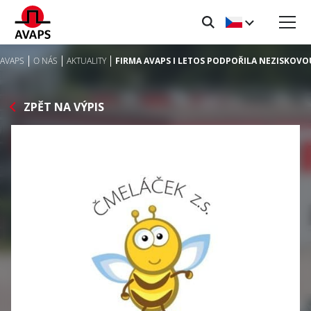
AVAPS
O NÁS
AKTUALITY
FIRMA AVAPS I LETOS PODPOŘILA NEZISKOV
ZPĚT NA VÝPIS