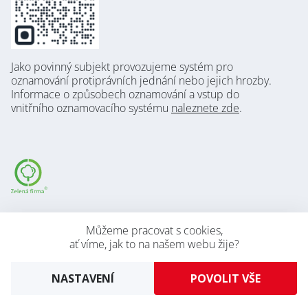
Jako povinný subjekt provozujeme systém pro
oznamování protiprávních jednání nebo jejich hrozby.
Informace o způsobech oznamování a vstup do
vnitřního oznamovacího systému
naleznete zde
.
Verze pro desktop (Zobrazení jako na PC)
Můžeme pracovat s cookies,
ať víme, jak to na našem webu žije?
2026 © AVAPS s.r.o.
Developed by
UVM
NASTAVENÍ