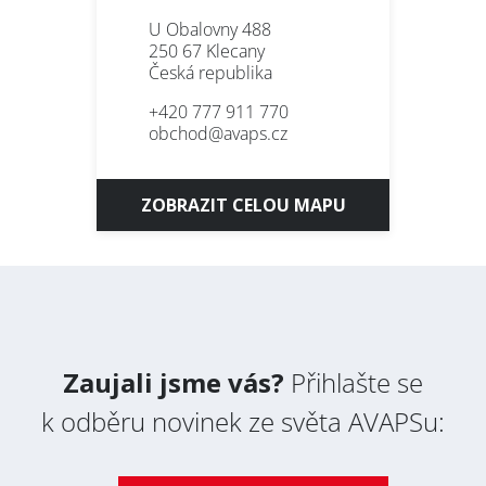
Suscribe to the
AVAPS
U Obalovny 488
Newsletter
250 67 Klecany
Česká republika
PRODUKTY
+420 777 911 770
E-mail *
POUŽITÍ
obchod@avaps.cz
REFERENCE
Jméno / Name
O NÁS
ZOBRAZIT CELOU MAPU
KARIÉRA
Příjmení / Surname
KONTAKT
Firma / Company
Zaujali jsme vás?
Přihlašte se
k odběru novinek ze světa AVAPSu:
Obor / Field
SERVIS
LAKOVNA