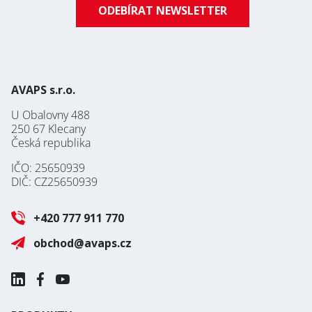
* Povinné pole
PLECHU
ODEBÍRAT NEWSLETTER
Přihlásit se k odběru novinek / Subscribe to news
Zásady zpracování osobních údajů / Privacy Policy
AVAPS s.r.o.
U Obalovny 488
250 67 Klecany
Česká republika
IČO: 25650939
DIČ: CZ25650939
+420 777 911 770
obchod@avaps.cz