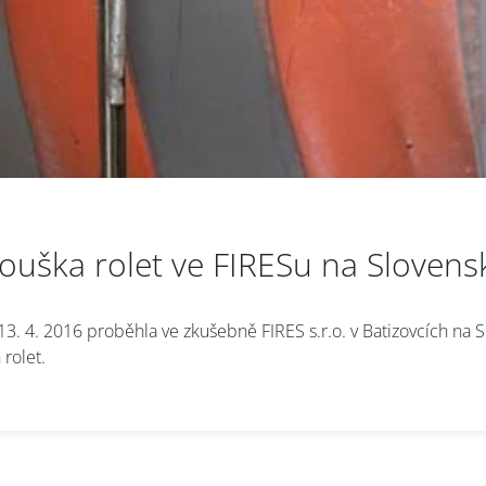
kouška rolet ve FIRESu na Slovens
3. 4. 2016 proběhla ve zkušebně FIRES s.r.o. v Batizovcích na 
 rolet.
ašte se k odběru Newsletteru
A
uscribe to the
AVAPS
Newslett