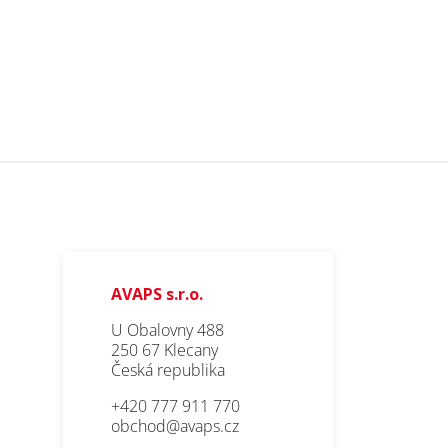
AVAPS s.r.o.
U Obalovny 488
250 67 Klecany
Česká republika
+420 777 911 770
obchod@avaps.cz