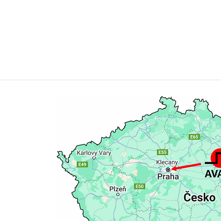
E-mail *
Jméno / Na
Příjmení / S
Firma / Com
Obor / Field
* Povinné pole