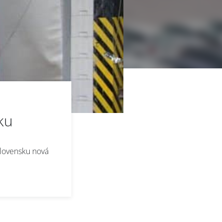
ku
Slovensku nová
VAPS
/
er