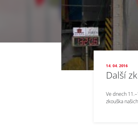
14. 04. 2016
Další z
Ve dnech 11.–1
zkouška našich
Přihl
S