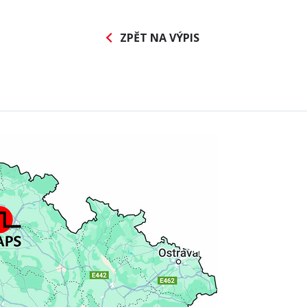
ZPĚT NA VÝPIS
me
urname
pany