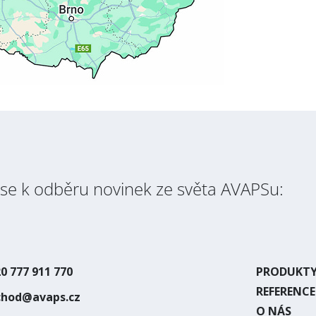
Přihlásit se k odběru novinek / Subscribe to news
Zásady zpracování osobních údajů / Privacy Policy
 se k odběru novinek ze světa AVAPSu:
0 777 911 770
PRODUKT
REFERENCE
chod@avaps.cz
O NÁS