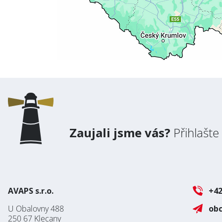
Zaujali jsme vás?
Přihlašte
AVAPS s.r.o.
+42
U Obalovny 488
ob
250 67 Klecany