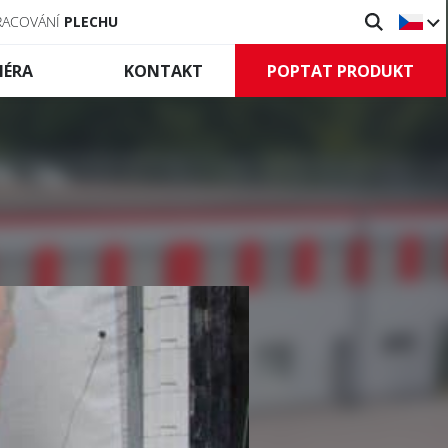
RACOVÁNÍ
PLECHU
POPTAT PRODUKT
IÉRA
KONTAKT
Vratové
systémy
lní zábrany
Průmyslová vrata
tilní zábrany
Rolovací mříže
leněné zábrany
Řízení a příslušenství
slušenství