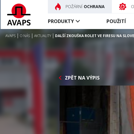
POŽÁRNÍ
OCHRANA
PRODUKTY
POUŽITÍ
AVAPS
O NÁS
AKTUALITY
DALŠÍ ZKOUŠKA ROLET VE FIRESU NA SLOV
Požární
Kouřotěsné
uzávěry
uzávěry
Textilní uzávěry
Textilní uzávěry
Ocelové uzávěry
Řízení a příslušenství
ZPĚT NA VÝPIS
Speciální uzávěry
Požární dveře
Řízení a příslušenství