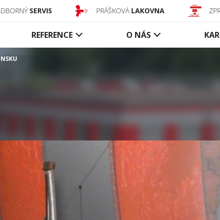
ODBORNÝ
SERVIS
PRÁŠKOVÁ
LAKOVNA
ZP
REFERENCE
O NÁS
KAR
ENSKU
Dopravníkové
Kouřové
uzávěry
zábrany
Textilní uzávěry
Aktivní texti
Ocelové uzávěry
Statické tex
Řízení a příslušenství
Statické sk
Řízení a pří