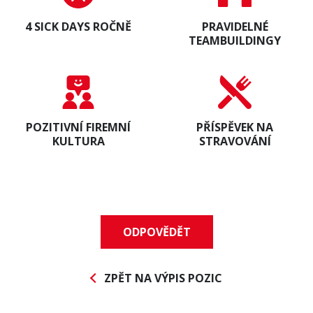
4 SICK DAYS ROČNĚ
PRAVIDELNÉ
TEAMBUILDINGY
Přihlašte se k odběru
Newsletteru
AVAPS
/
Suscribe to the
AVAPS
POZITIVNÍ FIREMNÍ
PŘÍSPĚVEK NA
Newsletter
KULTURA
STRAVOVÁNÍ
PRODUKTY
E-mail *
POUŽITÍ
REFERENCE
ODPOVĚDĚT
Jméno / Name
O NÁS
KARIÉRA
ZPĚT NA VÝPIS POZIC
Příjmení / Surname
KONTAKT